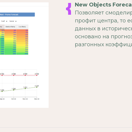
New Objects Foreca
Позволяет смоделир
профит центра, то е
данных в историче
основано на прогно
разгонных коэффици