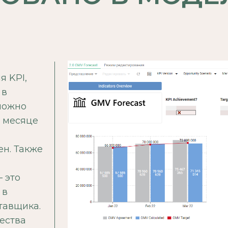
.
я KPI,
 в
можно
 месяце
н. Также
 это
 в
тавщика.
чества