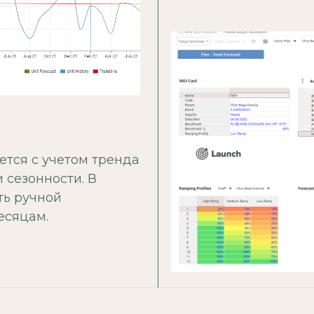
тся c учетом тренда
 сезонности. В
ть ручной
есяцам.