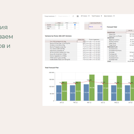
ния
ваем
ов и